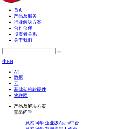
首页
产品及服务
行业解决方案
合作伙伴
投资者关系
关于我们
中
EN
AI
数据
云
基础架构软硬件
物联网
产品及解决方案
意昂问学
意昂问学 企业级Agent中台
意昂问学 智能流程工作台