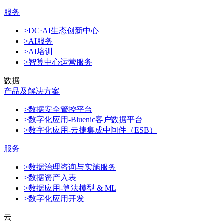
服务
>DC·AI生态创新中心
>AI服务
>AI培训
>智算中心运营服务
数据
产品及解决方案
>数据安全管控平台
>数字化应用-Bluenic客户数据平台
>数字化应用-云捷集成中间件（ESB）
服务
>数据治理咨询与实施服务
>数据资产入表
>数据应用-算法模型 & ML
>数字化应用开发
云