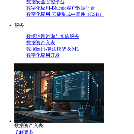
数据安全管控平台
数字化应用-Bluenic客户数据平台
数字化应用-云捷集成中间件（ESB）
服务
数据治理咨询与实施服务
数据资产入表
数据应用-算法模型 & ML
数字化应用开发
数据资产入表
了解更多